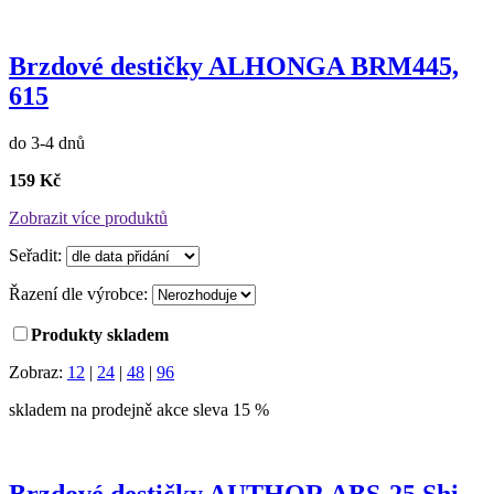
Brzdové destičky ALHONGA BRM445,
615
do 3-4 dnů
159 Kč
Zobrazit více produktů
Seřadit:
Řazení dle výrobce:
Produkty skladem
Zobraz:
12
|
24
|
48
|
96
skladem na prodejně
akce
sleva 15 %