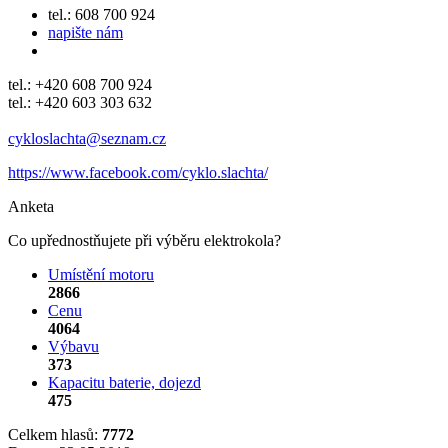
tel.: 608 700 924
napište nám
tel.: +420 608 700 924
tel.: +420 603 303 632
cykloslachta@seznam.cz
https://www.facebook.com/cyklo.slachta/
Anketa
Co upřednostňujete při výběru elektrokola?
Umístění motoru
2866
Cenu
4064
Výbavu
373
Kapacitu baterie, dojezd
475
Celkem hlasů:
7772