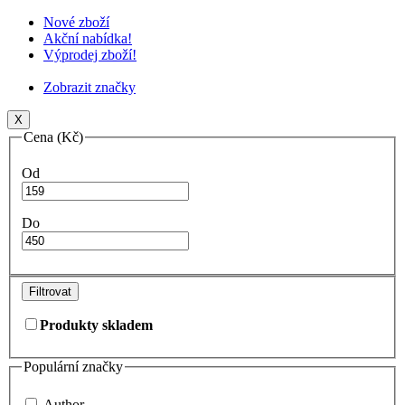
Nové zboží
Akční nabídka!
Výprodej zboží!
Zobrazit značky
X
Cena (Kč)
Od
Do
Filtrovat
Produkty skladem
Populární značky
Author