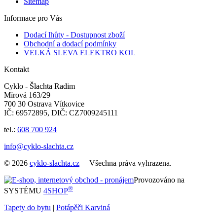
Sitemap
Informace pro Vás
Dodací lhůty - Dostupnost zboží
Obchodní a dodací podmínky
VELKÁ SLEVA ELEKTRO KOL
Kontakt
Cyklo - Šlachta Radim
Mírová 163/29
700 30 Ostrava Vítkovice
IČ: 69572895, DIČ: CZ7009245111
tel.:
608 700 924
info@cyklo-slachta.cz
© 2026
cyklo-slachta.cz
Všechna práva vyhrazena.
Provozováno na
®
SYSTÉMU
4SHOP
Tapety do bytu
|
Potápěči Karviná