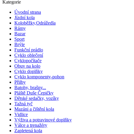
Kategorie
Úvodní strana
Jízdní kola
Koloběžky,Odrážedla
Rámy
Bazar
Sport
Brýle
Funkční prádlo
Cyklo oblečení
Cyklopočítače
Obuv na kolo
Cyklo doplňky
Cyklo komponenty-pohon
Přilby
Batohy, brašny...
Pláště Duše Čepičky
Dětské sedačky, vozíky
Tažná tyč
Mazáni a čištění kola
Vidlice
Výživa a potravinové doplňky
Válce a trenažéry
Zapletená kola