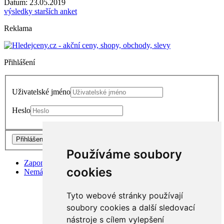
Datum: 23.05.2019
výsledky starších anket
Reklama
Přihlášení
Uživatelské jméno
Heslo
Přihlášení
Používáme soubory
Zapomněli jste heslo?
cookies
Nemáte účet? Vytvořte si ho zde.
Tyto webové stránky používají
soubory cookies a další sledovací
nástroje s cílem vylepšení